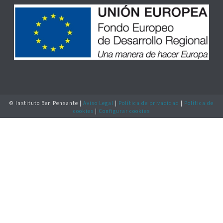
© Instituto Ben Pensante |
Aviso Legal
|
Política de privacidad
|
Política de
cookies
|
Configurar cookies