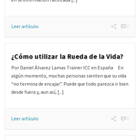
en la información facilitada [...]
Leer artículo
0
¿Cómo utilizar la Rueda de la Vida?
Por Daniel Álvarez Lamas Trainer ICC en España En
Design Thinking – Herramientas
algún momento, muchas personas sienten que su vida
para coaches
“no termina de encajar”. Puede que todo parezca ir bien
de Andrea Caride El Design Thinking es un método para
desde fuera y, aun así, [...]
generar ideas innovadoras que centra su eficacia en
entender y dar solución a las necesidades reales de los
usuarios. Es una herramienta muy [...]
Leer artículo
0