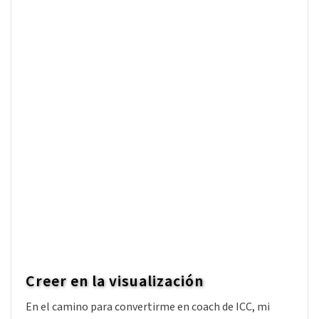
La fascinante historia de Lean y
Agile y la sinergia con el coaching
De Domingo Valhondo Domingo Valhondo es coach
Internacional certificado por International Coaching
Community, dedicado al coaching ejecutivo y de
equipos. Colaborador habitual de Instituto Ben [...]
Leer artículo
4
Creer en la visualización
En el camino para convertirme en coach de ICC, mi