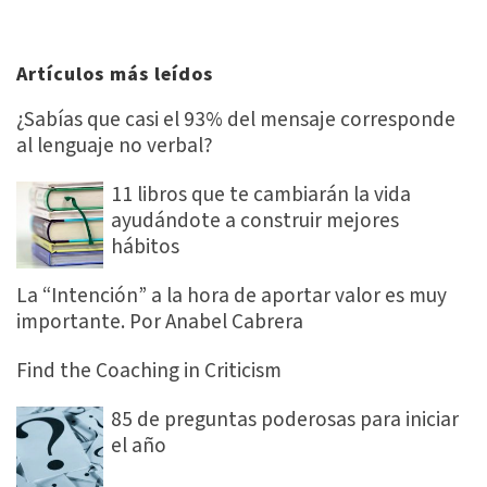
Cómo pensar bien. PNL para
gestionar conflictos y multiplicar tu
creatividad
De Macarena Napolitano Cuando en el mes de marzo
2020 supe de que tenía que hacer una reseña de un libro,
comencé a leer el libro que ICC nos recomendaba para
leer, el libro de Joseph [...]
Leer artículo
2