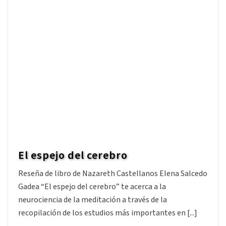
Dinámicas para sesiones de
coaching presenciales y online
De Javier Bescansa Carro Este recopilatorio de
dinámicas es un recurso muy útil para quienes
imparten o participan en una
Leer artículo
3
El espejo del cerebro
Reseña de libro de Nazareth Castellanos Elena Salcedo
Gadea “El espejo del cerebro” te acerca a la
neurociencia de la meditación a través de la
recopilación de los estudios más importantes en [...]