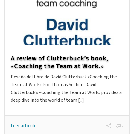
maestro Joseph O’Connor, presidente de ICC y uno de
los pioneros del coaching. Te invitamos a descubrir tus
propios aprendizajes de cómo [...]
Leer artículo
1
A review of Clutterbuck’s book,
«Coaching the Team at Work.»
Reseña del libro de David Clutterbuck «Coaching the
Team at Work» Por Thomas Secher David
Clutterbuck’s «Coaching the Team at Work» provides a
deep dive into the world of team [...]
Leer artículo
0