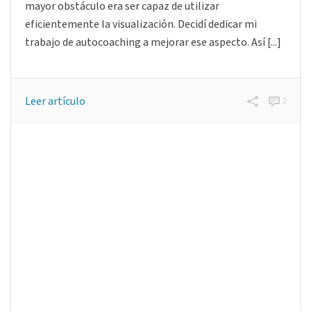
mayor obstáculo era ser capaz de utilizar
eficientemente la visualización. Decidí dedicar mi
trabajo de autocoaching a mejorar ese aspecto. Así [...]
Leer artículo
2
Visual Thinking sobre el libro
«Coaching de equipos» de Daniel
Álvarez y Diego Gutiérrez
De Mar Rubio Aguilera Trabajo de investigación para la