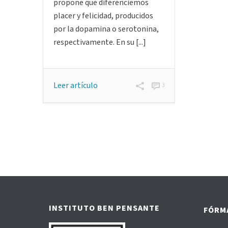
propone que diferenciemos
placer y felicidad, producidos
Super
por la dopamina o serotonina,
limit
respectivamente. En su [...]
De Dani
Revisado
Raquel C
Leer artículo
3
para sup
limitant
máximo 
que tene
Leer art