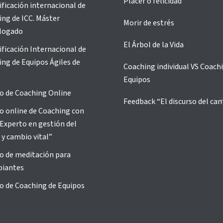
El secreto de la
felicidad
“Si estás deprimido, estás
enguaje
viviendo en el pasado. Si estás
tivo puede
ansioso, estás viviendo en el
ir el
futuro. Si estás en paz, estas
ciente
viviendo el presente» Lao Tzu
ectual»
(601 a. C – 531 a. C.) ¿Qué te [...]
iensas y, aún más, lo
alizas expande tu
 la contamina. Seguro