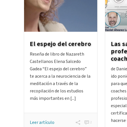
El espejo del cerebro
Las s
profe
Reseña de libro de Nazareth
coac
Castellanos Elena Salcedo
Gadea “El espejo del cerebro”
de Dani
te acerca a la neurociencia de la
ido pon
meditación a través de la
para que
recopilación de los estudios
coaches
más importantes en [...]
profesio
especia
certific
hacerse u
Leer artículo
2