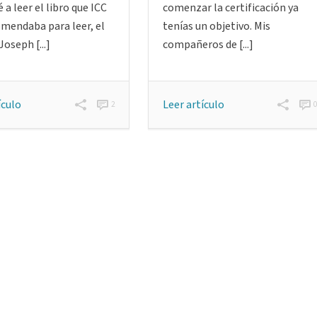
a leer el libro que ICC
comenzar la certificación ya
mendaba para leer, el
tenías un objetivo. Mis
Joseph [...]
compañeros de [...]
ículo
Leer artículo
2