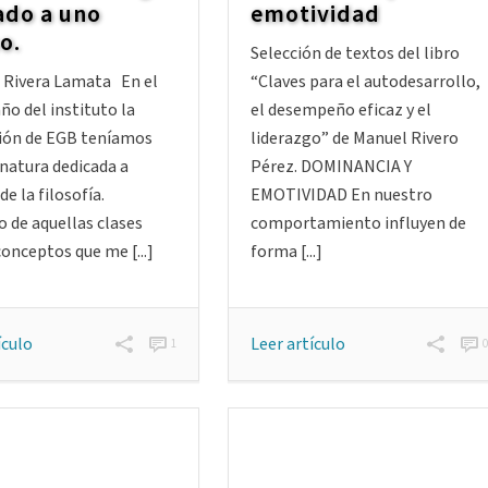
ado a uno
emotividad
o.
Selección de textos del libro
a Rivera Lamata En el
“Claves para el autodesarrollo,
ño del instituto la
el desempeño eficaz y el
ión de EGB teníamos
liderazgo” de Manuel Rivero
natura dedicada a
Pérez. DOMINANCIA Y
de la filosofía.
EMOTIVIDAD En nuestro
 de aquellas clases
comportamiento influyen de
conceptos que me [...]
forma [...]
ículo
Leer artículo
1