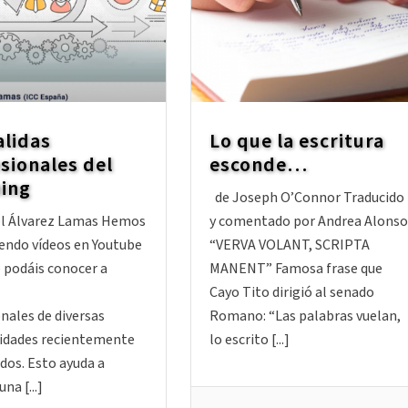
alidas
Lo que la escritura
sionales del
esconde…
hing
de Joseph O’Connor Traducido
el Álvarez Lamas Hemos
y comentado por Andrea Alonso
iendo vídeos en Youtube
“VERVA VOLANT, SCRIPTA
 podáis conocer a
MANENT” Famosa frase que
Cayo Tito dirigió al senado
nales de diversas
Romano: “Las palabras vuelan,
lidades recientemente
lo escrito [...]
ados. Esto ayuda a
na [...]