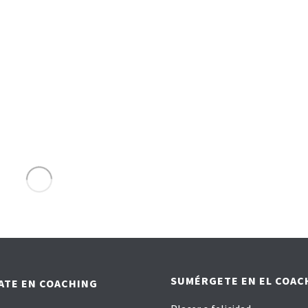
ar creencias
¿TE ATREVES A
antes
MIRAR ATRÁS?
el Álvarez Lamas.
Por Marta Szczepaniak Quieres
 por Belén Candal y
conocer la teoria de las etapas
astro ¿Cuál es la clave
de desarrollo emocional? El
erar una creencia
festival
e? Solo partiendo del
respeto por la creencia
mos [...]
Leer artículo
ículo
3