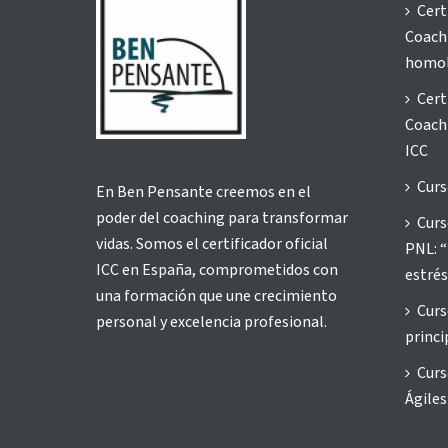
La segunda mitad de
la vida: una amistad
entrañable contigo
mismo/a con la que
superar todos tus
límites.
“Tu mente se guía por ese
«El l
diálogo interior con el que te
nega
vas diciendo qué cosas deseas
reduc
hacer. Esta fuente de
coefi
instrucciones es habitualmente
intel
inconsciente, pero puedes
manejarla con tu voluntad si [...]
Lo que p
que verb
mente o