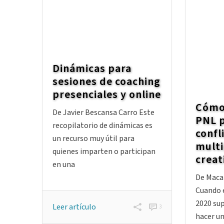
Dinámicas para
sesiones de coaching
presenciales y online
Cómo
De Javier Bescansa Carro Este
PNL p
recopilatorio de dinámicas es
confl
un recurso muy útil para
multi
quienes imparten o participan
creat
en una
De Maca
Cuando 
2020 sup
Leer artículo
3
hacer un