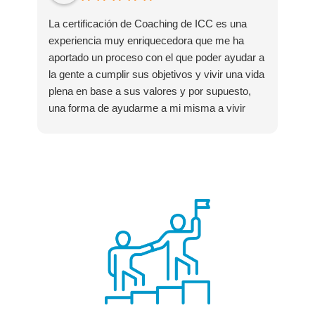
Qui
La certificación de Coaching de ICC es una
Dan
experiencia muy enriquecedora que me ha
exp
aportado un proceso con el que poder ayudar a
hum
la gente a cumplir sus objetivos y vivir una vida
tan
plena en base a sus valores y por supuesto,
una forma de ayudarme a mi misma a vivir
R
mejor.
R
Los compañeros han sido de gran ayuda, al
u
igual que los profesores y los coaches de
e
apoyo. La calidad y generosidad de los
profesores es de resaltar, te sientes muy
acompañado en todo el camino.