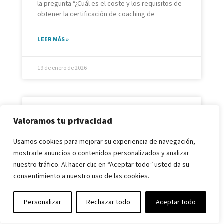
la pregunta “¿Cuál es el coste y los requisitos de
obtener la certificación de coaching de
LEER MÁS »
19 de enero de 2026
¿Cómo utilizar la Rueda de la
Valoramos tu privacidad
Vida?
Usamos cookies para mejorar su experiencia de navegación,
mostrarle anuncios o contenidos personalizados y analizar
Por Daniel Álvarez Lamas Trainer ICC en España
nuestro tráfico. Al hacer clic en “Aceptar todo” usted da su
En algún momento, muchas personas sienten que
su vida “no termina de encajar”. Puede que
consentimiento a nuestro uso de las cookies.
1
LEER MÁS »
Personalizar
Rechazar todo
Aceptar todo