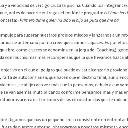
a y a velocidad de vértigo cruza la piscina. Cuando los integrantes
 jeque, antes de hacerle entrega del millón le pregunta: «
¿Cómo has 
 contesta: «
Primero dime quien ha sido el hijo de puta que me ha
empuje para superar nuestros propios miedos y lanzarnos a un ret
tamos de antemano por no creer que seamos capaces. Es por ello 
quiebre, como a veces se denomina en la jerga del Coaching), gen
 vida con muchísimas más recompensas que la que llevamos hasta a
objetivo en el que el peligro que puede evitar alcanzarlo proviene
alta de autoconfianza, que hacen que el destino final, aún siend
identes, se aleje cada vez más que lo pensamos, debido a que va
que se van además multiplicando conforme pensamos mas y mas en
itadoras acerca de ti mismo y de las circunstancias que te rodean,
ción? Digamos que hay un pequeño truco consistente en enfrentar 
nos fuera de nuestro entorno, observarnos a nosotros mismos y enc