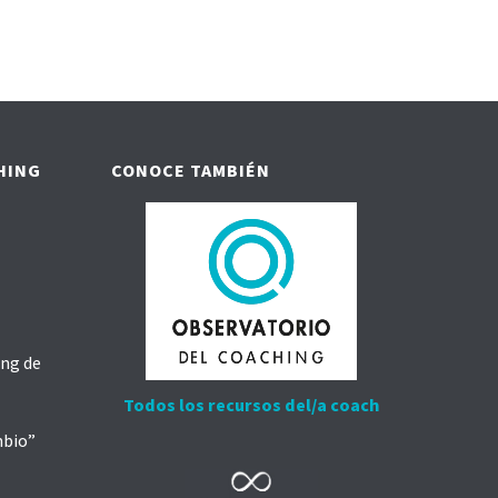
HING
CONOCE TAMBIÉN
ing de
Todos los recursos del/a coach
mbio”