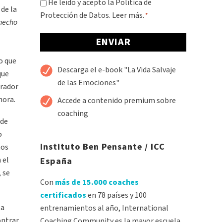
Consentimiento
He leído y acepto la Política de
 de la
Protección de Datos.
Leer más.
*
*
hecho
o que
Alternative:
Descarga el e-book "La Vida Salvaje
que
de las Emociones"
erador
hora.
Accede a contenido premium sobre
coaching
 de
o
Instituto Ben Pensante / ICC
mos
 el
España
 se
Con
más de 15.000 coaches
certificados
en 78 países y 100
la
entrenamientos al año, International
ontrar
Coaching Community es la mayor escuela