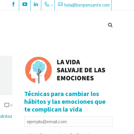
–
hola@benpensante.com
Técnicas para cambiar los
hábitos y las emociones que
0
te complican la vida
Email
*