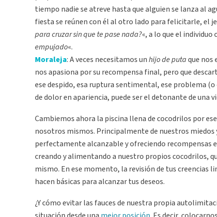
tiempo nadie se atreve hasta que alguien se lanza al agu
fiesta se reúnen con él al otro lado para felicitarle, el
para cruzar sin que te pase nada?
«, a lo que el individuo
empujado
«.
Moraleja
: A veces necesitamos un
hijo de puta
que nos 
nos apasiona por su recompensa final, pero que descar
ese despido, esa ruptura sentimental, ese problema (o 
de dolor en apariencia, puede ser el detonante de una
Cambiemos ahora la piscina llena de cocodrilos por ese 
nosotros mismos. Principalmente de nuestros miedos y f
perfectamente alcanzable y ofreciendo recompensas ev
creando y alimentando a nuestro propios cocodrilos, 
mismo. En ese momento, la revisión de tus creencias lim
hacen básicas para alcanzar tus deseos.
¿Y cómo evitar las fauces de nuestra propia autolimita
situación desde una
mejor posición
. Es decir, colocar