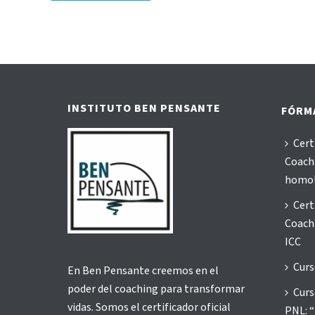
Alternative:
INSTITUTO BEN PENSANTE
FÓRM
Cert
Coachi
homo
Cert
Coachi
ICC
Curs
En Ben Pensante creemos en el
poder del coaching para transformar
Curs
vidas. Somos el certificador oficial
PNL: “