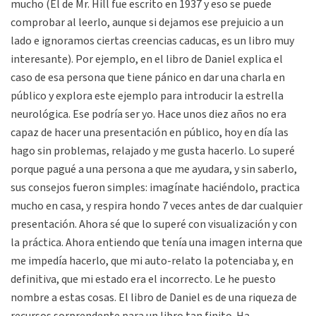
mucho (El de Mr. Hill fue escrito en 1937 y eso se puede
comprobar al leerlo, aunque si dejamos ese prejuicio a un
lado e ignoramos ciertas creencias caducas, es un libro muy
interesante). Por ejemplo, en el libro de Daniel explica el
caso de esa persona que tiene pánico en dar una charla en
público y explora este ejemplo para introducir la estrella
neurológica. Ese podría ser yo. Hace unos diez años no era
capaz de hacer una presentación en público, hoy en día las
hago sin problemas, relajado y me gusta hacerlo. Lo superé
porque pagué a una persona a que me ayudara, y sin saberlo,
sus consejos fueron simples: imagínate haciéndolo, practica
mucho en casa, y respira hondo 7 veces antes de dar cualquier
presentación. Ahora sé que lo superé con visualización y con
la práctica. Ahora entiendo que tenía una imagen interna que
me impedía hacerlo, que mi auto-relato la potenciaba y, en
definitiva, que mi estado era el incorrecto. Le he puesto
nombre a estas cosas. El libro de Daniel es de una riqueza de
recursos sorprendente para un libro tan finito. Ha