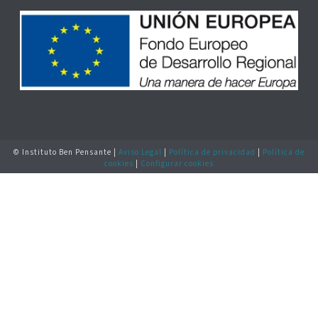
© Instituto Ben Pensante |
Aviso Legal
|
Política de privacidad
|
Política de
cookies
|
Configurar cookies