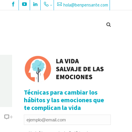
–
hola@benpensante.com
Técnicas para cambiar los
hábitos y las emociones que
te complican la vida
0
Email
*