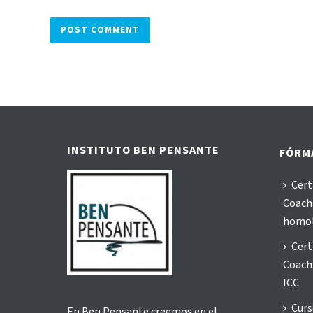
Alternative:
INSTITUTO BEN PENSANTE
FÓRM
Cert
Coachi
homo
Cert
Coachi
ICC
Curs
En Ben Pensante creemos en el