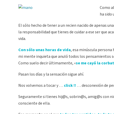
Como al
ha sido 
El sólo hecho de tener a un recien nacido de apenas un
la responsabilidad que tienes de cuidar a ese ser que ac
vida.
Con sólo unas horas de vida
, esa minúscula persona h
mi mente inquieta que anuló todos los pensamientos sob
Como suelo decir últimamente, «
se me cayó la corbat
Pasan los días y la sensación sigue ahí.
Nos volvemos a tocar y …
click !!
… desconexión de pe
Seguramente si tienes hij@s, sobrin@s, amig@s con ni
consciente de ella.