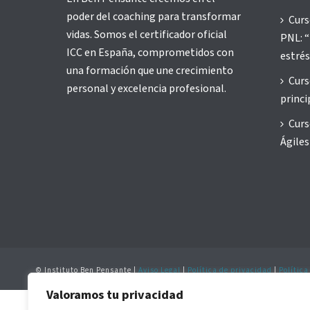
poder del coaching para transformar
Curs
vidas. Somos el certificador oficial
PNL: “
ICC en España, comprometidos con
estrés
una formación que une crecimiento
Curs
personal y excelencia profesional.
princi
Curs
Ágiles
© Instituto Ben Pensante |
Aviso Legal
|
Política de privacidad
|
Política
Valoramos tu privacidad