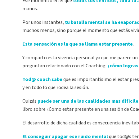
Ese momento en el que
todos tus sentidos, toda tu 
manos.
Por unos instantes,
tu batalla mental se ha evapora
muchos menos, sino porque el momento que estás vivien
Esta sensación es la que se llama estar presente
.
Y comparto esta vivencia personal ya que me parece u
preguntan relacionado con el Coaching:
¿cómo logras 
Tod@ coach sabe
que es importantisimo el estar pres
y en todo lo que rodea la sesión.
Quizás
puede ser una de las cualidades mas dificil
libro sobre «Como estar presente en una sesión de Coac
El desarrollo de dicha cualidad es consecuencia inevitab
El conseguir apagar ese ruido mental
que tod@s ten