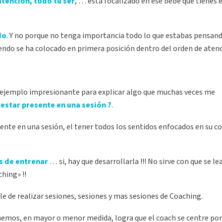
atención, todo tu ser
, … está focalizado en ese bebé que tienes 
do
. Y no porque no tenga importancia todo lo que estabas pensand
do se ha colocado en primera posición dentro del orden de atenc
n ejemplo impresionante para explicar algo que muchas veces me
estar presente en una sesión ?
.
ente en una sesión, el tener todos los sentidos enfocados en su c
es de entrenar
… si, hay que desarrollarla !!! No sirve con que se le
hing» !!
le de realizar sesiones, sesiones y mas sesiones de Coaching.
emos, en mayor o menor medida, logra que el coach se centre por