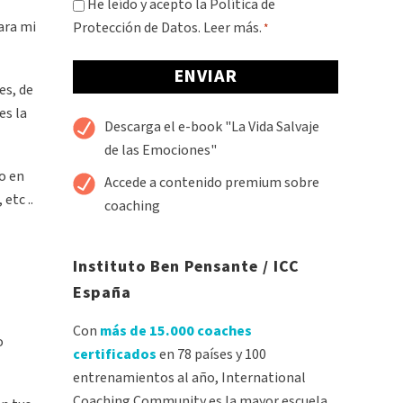
Consentimiento
He leído y acepto la Política de
Para mi
Protección de Datos.
Leer más.
*
*
es, de
es la
Alternative:
Descarga el e-book "La Vida Salvaje
de las Emociones"
to en
Accede a contenido premium sobre
etc ..
coaching
Instituto Ben Pensante / ICC
España
Con
más de 15.000 coaches
o
certificados
en 78 países y 100
entrenamientos al año, International
Coaching Community es la mayor escuela