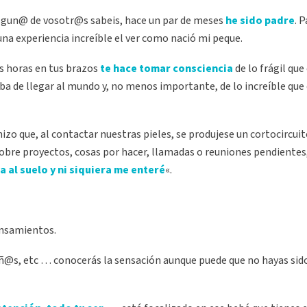
gun@ de vosotr@s sabeis, hace un par de meses
he sido padre
. 
una experiencia increíble el ver como nació mi peque.
as horas en tus brazos
te hace tomar consciencia
de lo frágil que 
aba de llegar al mundo y, no menos importante, de lo increíble que 
izo que, al contactar nuestras pieles, se produjese un cortocircui
re proyectos, cosas por hacer, llamadas o reuniones pendientes, 
a al suelo y ni siquiera me enteré
«.
nsamientos.
ñ@s, etc … conocerás la sensación aunque puede que no hayas sid