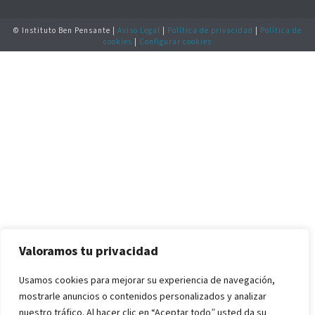
© Instituto Ben Pensante |
Aviso Legal
|
Política de privacidad
|
Política de
cookies
|
Configurar cookies
Valoramos tu privacidad
Usamos cookies para mejorar su experiencia de navegación,
mostrarle anuncios o contenidos personalizados y analizar
nuestro tráfico. Al hacer clic en “Aceptar todo” usted da su