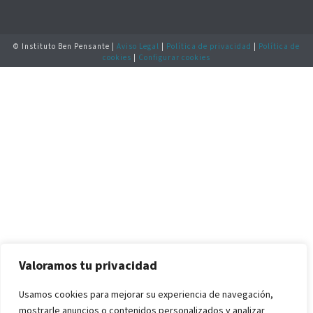
© Instituto Ben Pensante |
Aviso Legal
|
Política de privacidad
|
Política de
cookies
|
Configurar cookies
Valoramos tu privacidad
Usamos cookies para mejorar su experiencia de navegación,
mostrarle anuncios o contenidos personalizados y analizar