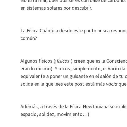
No está mal, queridos seres con base de carbono:
en sistemas solares por descubrir.
La Física Cuántica desde este punto busca respond
común?
Algunos físicos (¡
físicos
!) creen que es la Conscien
eran lo mismo). Y otros, simplemente, el Vacío (la 
equivalente a poner un guisante en el salón de tu 
sólida en la que lees este post está más
vacía
que 
Además, a través de la Física Newtoniana se explic
espacio, solidez, movimiento…)