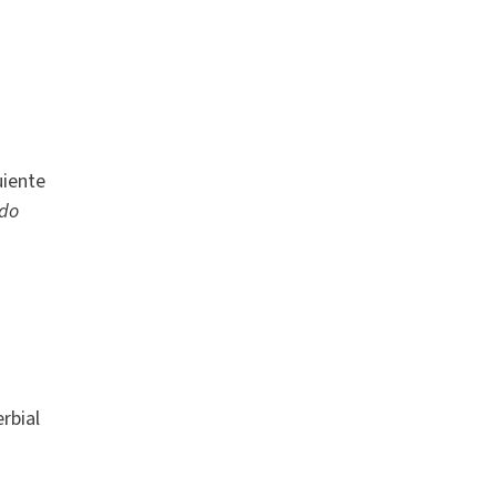
uiente
do
rbial