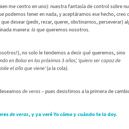
bien me centro en uno): nuestra fantasía de control sobre n
que podemos tener en nada, y aceptáramos ese hecho, creo 
que desear (pedir, rezar, querer, obstinarnos, perseverar) al
minada manera:
la
que queremos nosotros.
nosotros!), no solo le tendemos a decir
qué
queremos, sino
iendo en Bolsa en los próximos 3 años’, ‘quiero ser capaz de
olie el año que viene’
(a la cola).
e deseamos
de veras
– pues desistimos a la primera de cambi
eres
de veras
, y ya veré Yo cómo y cuándo te lo doy.