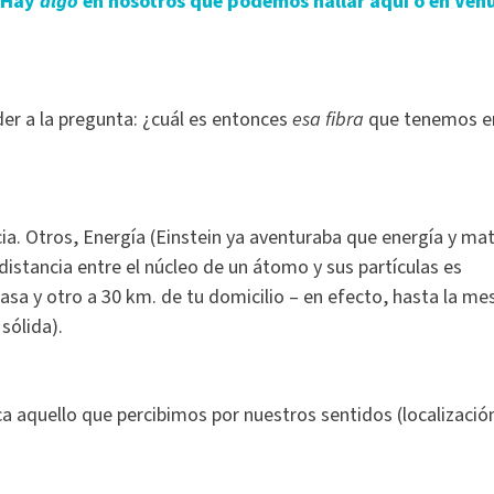
Hay
algo
en nosotros que podemos hallar aquí o en Ven
er a la pregunta: ¿cuál es entonces
esa
fibra
que tenemos e
cia. Otros, Energía (Einstein ya aventuraba que energía y mat
distancia entre el núcleo de un átomo y sus partículas es
casa y otro a 30 km. de tu domicilio – en efecto, hasta la me
sólida).
a aquello que percibimos por nuestros sentidos (localizació