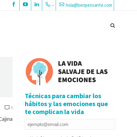
–
hola@benpensante.com
Técnicas para cambiar los
hábitos y las emociones que
0
te complican la vida
Cajina
Email
*