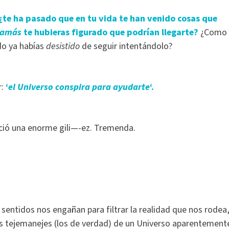
¿te ha pasado que en tu vida te han venido cosas que
jamás
te hubieras figurado que podrían llegarte?
¿Como
do ya habías
desistido
de seguir intentándolo?
r:
‘
el Universo conspira para ayudarte
‘.
ció una enorme gili—-ez. Tremenda.
entidos nos engañan para filtrar la realidad que nos rodea
os tejemanejes (los de verdad) de un Universo aparentement