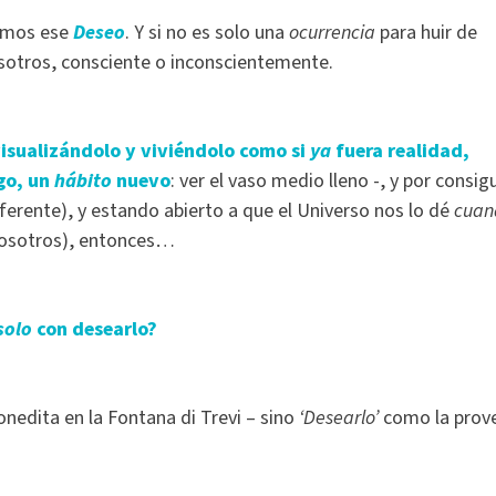
mos ese
Deseo
. Y si no es solo una
ocurrencia
para huir de
sotros, consciente o inconscientemente.
isualizándolo y viviéndolo como si
ya
fuera realidad,
go, un
hábito
nuevo
: ver el vaso medio lleno -, y por consig
ferente), y estando abierto a que el Universo nos lo dé
cuan
nosotros), entonces…
solo
con desearlo?
nedita en la Fontana di Trevi – sino
‘Desearlo’
como la prove