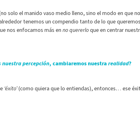
(no solo el manido vaso medio lleno, sino el modo en que n
o alrededor tenemos un compendio tanto de lo que queremo
que nos enfocamos más en
no quererlo
que en centrar nuest
nuestra percepción
, cambiaremos nuestra
realidad
?
te
‘éxito’
(como quiera que lo entiendas), entonces… ese éxi