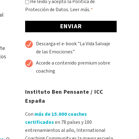
Consentimiento
He leído y acepto la Política de
Protección de Datos.
Leer más.
*
*
el
Alternative:
Descarga el e-book "La Vida Salvaje
nte
de las Emociones"
los
Accede a contenido premium sobre
coaching
Instituto Ben Pensante / ICC
España
Con
más de 15.000 coaches
certificados
en 78 países y 100
entrenamientos al año, International
Coaching Community es la mayor escuela