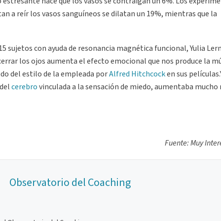
o estresante hace que los vasos se contraigan un 6%. Los experim
n a reír los vasos sanguíneos se dilatan un 19%, mientras que la
5 sujetos con ayuda de resonancia magnética funcional, Yulia Lern
 cerrar los ojos aumenta el efecto emocional que nos produce la m
do del estilo de la empleada por
Alfred Hitchcock
en sus películas.
 del
cerebro
vinculada a la sensación de miedo, aumentaba mucho
Fuente: Muy Inte
Observatorio del Coaching