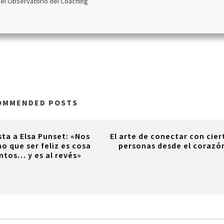
del Observatorio del Coaching
OMMENDED POSTS
sta a Elsa Punset: «Nos
El arte de conectar con cier
o que ser feliz es cosa
personas desde el corazó
ntos… y es al revés»