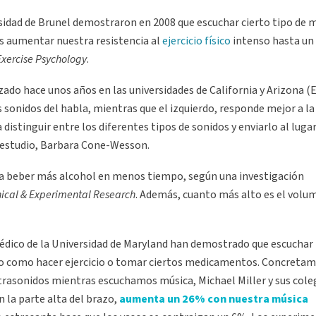
rsidad de Brunel demostraron en 2008 que escuchar cierto tipo de 
 aumentar nuestra resistencia al
ejercicio físico
intenso hasta un
Exercise Psychology
.
zado hace unos años en las universidades de California y Arizona (
s sonidos del habla, mientras que el izquierdo, responde mejor a la
 distinguir entre los diferentes tipos de sonidos y enviarlo al luga
el estudio, Barbara Cone-Wesson.
a a beber más alcohol en menos tiempo, según una investigación
nical & Experimental Research
. Además, cuanto más alto es el volu
Médico de la Universidad de Maryland han demostrado que escuchar
nto como hacer ejercicio o tomar ciertos medicamentos. Concreta
ltrasonidos mientras escuchamos música, Michael Miller y sus cole
n la parte alta del brazo,
aumenta un 26% con nuestra música