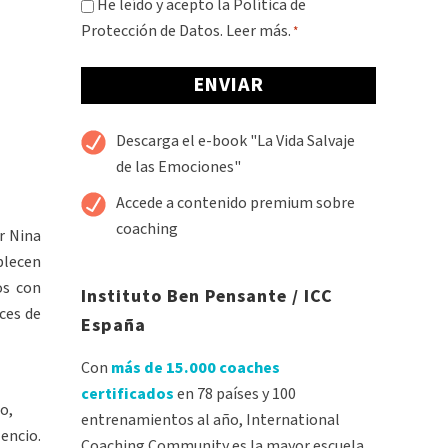
Consentimiento
He leído y acepto la Política de
Protección de Datos.
Leer más.
*
*
Alternative:
Descarga el e-book "La Vida Salvaje
de las Emociones"
Accede a contenido premium sobre
coaching
r Nina
blecen
os con
Instituto Ben Pensante / ICC
ces de
España
Con
más de 15.000 coaches
certificados
en 78 países y 100
o,
entrenamientos al año, International
lencio.
Coaching Community es la mayor escuela