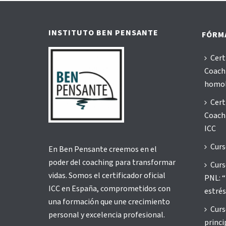
INSTITUTO BEN PENSANTE
FÓRM
Cert
Coachi
homo
Cert
Coachi
ICC
Curs
En Ben Pensante creemos en el
poder del coaching para transformar
Curs
vidas. Somos el certificador oficial
PNL: “
ICC en España, comprometidos con
estrés
una formación que une crecimiento
Curs
personal y excelencia profesional.
princi