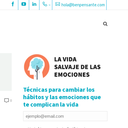
–
hola@benpensante.com
Técnicas para cambiar los
hábitos y las emociones que
0
te complican la vida
Email
*