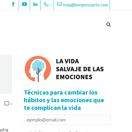
–
hola@benpensante.com
Técnicas para cambiar los
hábitos y las emociones que
0
te complican la vida
Email
*
sufra