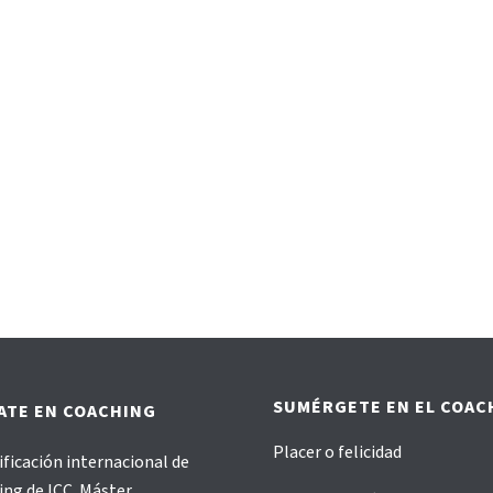
SUMÉRGETE EN EL COAC
ATE EN COACHING
Placer o felicidad
ificación internacional de
ng de ICC. Máster