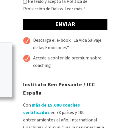
Consentimiento
He leído y acepto la Política de
Protección de Datos.
Leer más.
*
*
Alternative:
Descarga el e-book "La Vida Salvaje
de las Emociones"
Accede a contenido premium sobre
coaching
Instituto Ben Pensante / ICC
España
Con
más de 15.000 coaches
certificados
en 78 países y 100
entrenamientos al año, International
Coaching Community es la mayor escuela