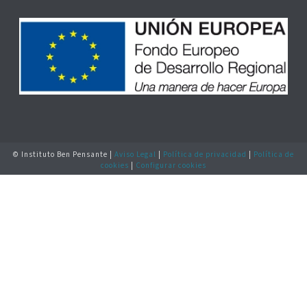
© Instituto Ben Pensante |
Aviso Legal
|
Política de privacidad
|
Política de
cookies
|
Configurar cookies