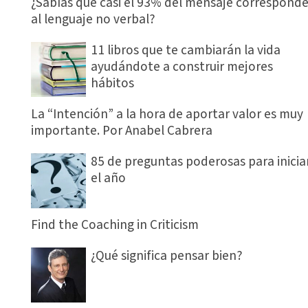
¿Sabías que casi el 93% del mensaje correspond
al lenguaje no verbal?
11 libros que te cambiarán la vida
ayudándote a construir mejores
hábitos
La “Intención” a la hora de aportar valor es muy
importante. Por Anabel Cabrera
85 de preguntas poderosas para inicia
el año
Find the Coaching in Criticism
¿Qué significa pensar bien?