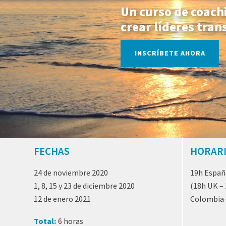
Un curso de coachi
crear líderes tra
INSCRÍBETE AHORA
FECHAS
HORAR
24 de noviembre 2020
19h Españ
1, 8, 15 y 23 de diciembre 2020
(18h UK – 
12 de enero 2021
Colombia 
Total:
6 horas