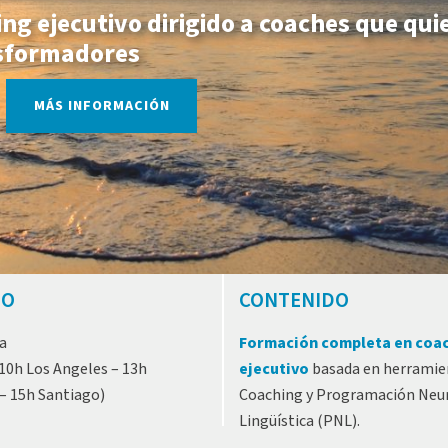
ng ejecutivo dirigido a coaches que qu
nsformadores
MÁS INFORMACIÓN
IO
CONTENIDO
a
Formación completa en coa
10h Los Angeles – 13h
ejecutivo
basada en herramie
– 15h Santiago)
Coaching y Programación Neu
Lingüística (PNL).