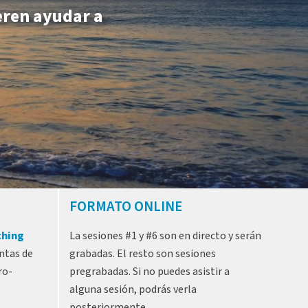
ieren ayudar a
FORMATO ONLINE
ching
La sesiones #1 y #6 son en directo y serán
ntas de
grabadas. El resto son sesiones
ro-
pregrabadas. Si no puedes asistir a
alguna sesión, podrás verla
posteriormente.