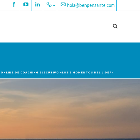
–
hola@benpensante.com
ONLINE DE COACHING EJECUTIVO «LOS 5 MOMENTOS DEL LÍDER»